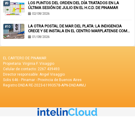
LOS PUNTOS DEL ORDEN DEL DÍA TRATADOS EN LA
#9
ÚLTIMA SESIÓN DE JULIO EN EL H.C.D. DE PINAMAR
02/08/2026
LA OTRA POSTAL DE MAR DEL PLATA: LA INDIGENCIA
#10
CRECE Y SE INSTALA EN EL CENTRO MARPLATENSE COMO
PAISAJE COTIDIANO
01/08/2026
EL CARTERO DE PINAMAR
Propietaria: Virginia F. Visaggio
Celular de contacto: 2267 439493
Director responsable: Angel Visaggio
Solis 646 - Pinamar - Provincia de Buenos Aires
Registro DNDA RE-2023-61993578-APN-DNDA#MJ