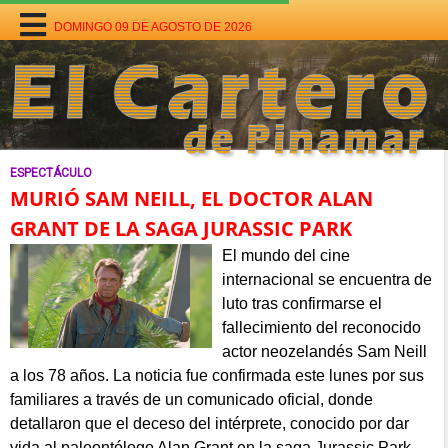
DOMINGO 09 DE AGOSTO DE 2026
ESPECTÁCULO
MURIÓ SAM NEILL, EL DOCTOR ALAN
GRANT DE LA SAGA JURASSIC PARK
El mundo del cine
internacional se encuentra de
luto tras confirmarse el
fallecimiento del reconocido
actor neozelandés Sam Neill
a los 78 años. La noticia fue confirmada este lunes por sus
familiares a través de un comunicado oficial, donde
detallaron que el deceso del intérprete, conocido por dar
vida al paleontólogo Alan Grant en la saga Jurassic Park,