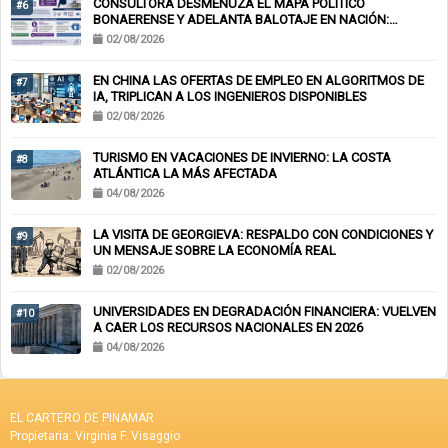
CONSULTORA DESMENUZA EL MAPA POLÍTICO
#6
BONAERENSE Y ADELANTA BALOTAJE EN NACIÓN:
KICILLOF-MILEI
02/08/2026
EN CHINA LAS OFERTAS DE EMPLEO EN ALGORITMOS DE
#7
IA, TRIPLICAN A LOS INGENIEROS DISPONIBLES
02/08/2026
TURISMO EN VACACIONES DE INVIERNO: LA COSTA
#8
ATLÁNTICA LA MÁS AFECTADA
04/08/2026
LA VISITA DE GEORGIEVA: RESPALDO CON CONDICIONES Y
#9
UN MENSAJE SOBRE LA ECONOMÍA REAL
02/08/2026
UNIVERSIDADES EN DEGRADACIÓN FINANCIERA: VUELVEN
#10
A CAER LOS RECURSOS NACIONALES EN 2026
04/08/2026
EL CARTERO DE PINAMAR
Propietaria: Virginia F. Visaggio