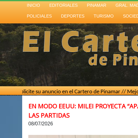
INICIO
EDITORIALES
PINAMAR
GRAL. MA
POLICIALES
DEPORTES
TURISMO
SOCIE
ite su anuncio en el Cartero de Pinamar // Mejor costo por 
EN MODO EEUU: MILEI PROYECTA “A
LAS PARTIDAS
08/07/2026