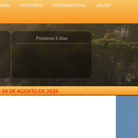
ONAL
PROVINCIA
INTERNACIONAL
SALUD
Próximos 3 días
S 06 DE AGOSTO DE 2026
inamar - Buenos Aires - Argentina //
elcarterodepinamar@