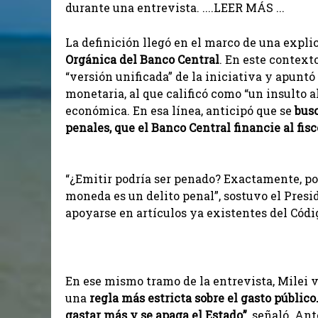
durante una entrevista. ....LEER MÁS ...
La definición llegó en el marco de una expl
Orgánica del Banco Central
. En este context
“versión unificada” de la iniciativa y apuntó
monetaria, al que calificó como “un insulto al
económica. En esa línea, anticipó que se
busc
penales, que el Banco Central financie al fisc
“¿Emitir podría ser penado? Exactamente, porq
moneda es un delito penal”, sostuvo el Presi
apoyarse en artículos ya existentes del Códi
En ese mismo tramo de la entrevista, Milei 
una
regla más estricta sobre el gasto público
gastar más y se apaga el Estado”
, señaló. An