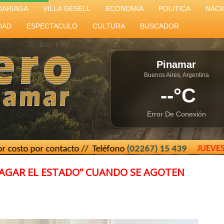
DARIAGA
VILLA GESELL
ECONOMIA
POLITICA
NACI
DAD
ESPECTACULO
CULTURA
BUSCADOR
Pinamar
Buenos Aires, Argentina
--°C
Error De Conexión
JUEVE
contacto // Teléfono
(02267) 15 439493
// El Cartero de P
PAGAR EL ESTADO” CUANDO SE AGOTEN