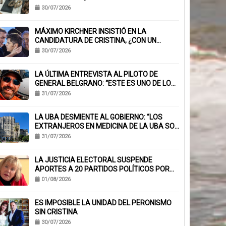
CONFIRMADOS
30/07/2026
MÁXIMO KIRCHNER INSISTIÓ EN LA
CANDIDATURA DE CRISTINA, ¿CON UN
MENSAJE A KICILLOF?: «PONE NERVIOSOS A
30/07/2026
MUCHOS»
LA ÚLTIMA ENTREVISTA AL PILOTO DE
GENERAL BELGRANO: “ESTE ES UNO DE LOS
TRABAJOS CON MÁS RIESGO”
31/07/2026
LA UBA DESMIENTE AL GOBIERNO: “LOS
EXTRANJEROS EN MEDICINA DE LA UBA SON
EL 6,1%, NO EL 40%”
31/07/2026
LA JUSTICIA ELECTORAL SUSPENDE
APORTES A 20 PARTIDOS POLÍTICOS POR
FALTA DE BALANCES
01/08/2026
ES IMPOSIBLE LA UNIDAD DEL PERONISMO
SIN CRISTINA
30/07/2026