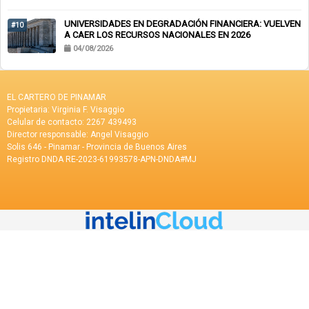
UNIVERSIDADES EN DEGRADACIÓN FINANCIERA: VUELVEN
#10
A CAER LOS RECURSOS NACIONALES EN 2026
04/08/2026
EL CARTERO DE PINAMAR
Propietaria: Virginia F. Visaggio
Celular de contacto: 2267 439493
Director responsable: Angel Visaggio
Solis 646 - Pinamar - Provincia de Buenos Aires
Registro DNDA RE-2023-61993578-APN-DNDA#MJ