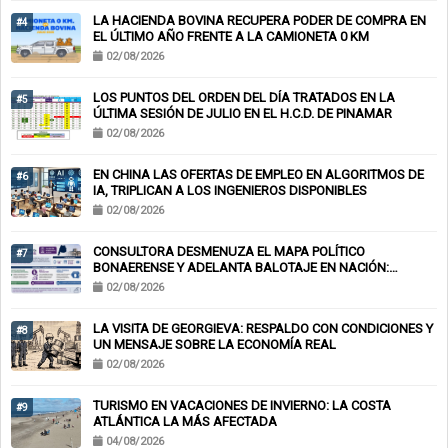
LA HACIENDA BOVINA RECUPERA PODER DE COMPRA EN
#4
EL ÚLTIMO AÑO FRENTE A LA CAMIONETA 0 KM
02/08/2026
LOS PUNTOS DEL ORDEN DEL DÍA TRATADOS EN LA
#5
ÚLTIMA SESIÓN DE JULIO EN EL H.C.D. DE PINAMAR
02/08/2026
EN CHINA LAS OFERTAS DE EMPLEO EN ALGORITMOS DE
#6
IA, TRIPLICAN A LOS INGENIEROS DISPONIBLES
02/08/2026
CONSULTORA DESMENUZA EL MAPA POLÍTICO
#7
BONAERENSE Y ADELANTA BALOTAJE EN NACIÓN:
KICILLOF-MILEI
02/08/2026
LA VISITA DE GEORGIEVA: RESPALDO CON CONDICIONES Y
#8
UN MENSAJE SOBRE LA ECONOMÍA REAL
02/08/2026
TURISMO EN VACACIONES DE INVIERNO: LA COSTA
#9
ATLÁNTICA LA MÁS AFECTADA
04/08/2026