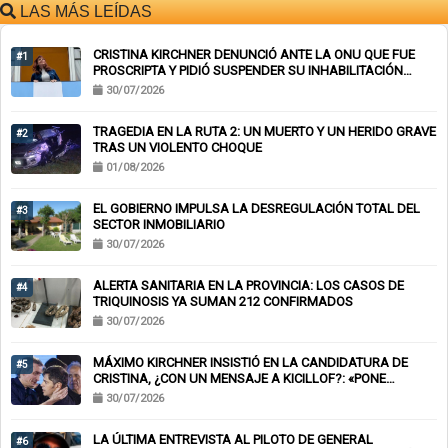
LAS MÁS LEÍDAS
CRISTINA KIRCHNER DENUNCIÓ ANTE LA ONU QUE FUE
#1
PROSCRIPTA Y PIDIÓ SUSPENDER SU INHABILITACIÓN
PERPETUA
30/07/2026
TRAGEDIA EN LA RUTA 2: UN MUERTO Y UN HERIDO GRAVE
#2
TRAS UN VIOLENTO CHOQUE
01/08/2026
EL GOBIERNO IMPULSA LA DESREGULACIÓN TOTAL DEL
#3
SECTOR INMOBILIARIO
30/07/2026
ALERTA SANITARIA EN LA PROVINCIA: LOS CASOS DE
#4
TRIQUINOSIS YA SUMAN 212 CONFIRMADOS
30/07/2026
MÁXIMO KIRCHNER INSISTIÓ EN LA CANDIDATURA DE
#5
CRISTINA, ¿CON UN MENSAJE A KICILLOF?: «PONE
NERVIOSOS A MUCHOS»
30/07/2026
LA ÚLTIMA ENTREVISTA AL PILOTO DE GENERAL
#6