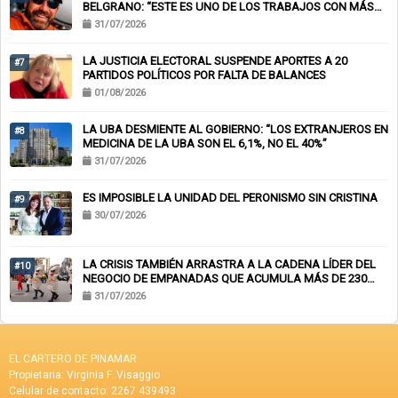
BELGRANO: “ESTE ES UNO DE LOS TRABAJOS CON MÁS
RIESGO”
31/07/2026
LA JUSTICIA ELECTORAL SUSPENDE APORTES A 20
#7
PARTIDOS POLÍTICOS POR FALTA DE BALANCES
01/08/2026
LA UBA DESMIENTE AL GOBIERNO: “LOS EXTRANJEROS EN
#8
MEDICINA DE LA UBA SON EL 6,1%, NO EL 40%”
31/07/2026
ES IMPOSIBLE LA UNIDAD DEL PERONISMO SIN CRISTINA
#9
30/07/2026
LA CRISIS TAMBIÉN ARRASTRA A LA CADENA LÍDER DEL
#10
NEGOCIO DE EMPANADAS QUE ACUMULA MÁS DE 230
CHEQUES RECHAZADOS Y PONE EN RIESGO CIENTOS DE
31/07/2026
EMPLEOS
EL CARTERO DE PINAMAR
Propietaria: Virginia F. Visaggio
Celular de contacto: 2267 439493