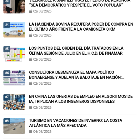
VILLARRUEL A SANTILLI TRAS EL PEDIDO DE RENUNCIA:
#3
“SEA DEMOCRÁTICO Y RESPETE EL VOTO POPULAR”
02/08/2026
LA HACIENDA BOVINA RECUPERA PODER DE COMPRA EN
#4
EL ÚLTIMO AÑO FRENTE A LA CAMIONETA 0 KM
02/08/2026
LOS PUNTOS DEL ORDEN DEL DÍA TRATADOS EN LA
#5
ÚLTIMA SESIÓN DE JULIO EN EL H.C.D. DE PINAMAR
02/08/2026
CONSULTORA DESMENUZA EL MAPA POLÍTICO
#6
BONAERENSE Y ADELANTA BALOTAJE EN NACIÓN:
KICILLOF-MILEI
02/08/2026
EN CHINA LAS OFERTAS DE EMPLEO EN ALGORITMOS DE
#7
IA, TRIPLICAN A LOS INGENIEROS DISPONIBLES
02/08/2026
TURISMO EN VACACIONES DE INVIERNO: LA COSTA
#8
ATLÁNTICA LA MÁS AFECTADA
04/08/2026