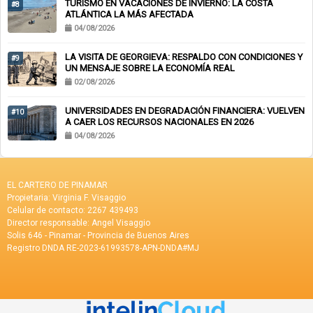
TURISMO EN VACACIONES DE INVIERNO: LA COSTA
#8
ATLÁNTICA LA MÁS AFECTADA
04/08/2026
LA VISITA DE GEORGIEVA: RESPALDO CON CONDICIONES Y
#9
UN MENSAJE SOBRE LA ECONOMÍA REAL
02/08/2026
UNIVERSIDADES EN DEGRADACIÓN FINANCIERA: VUELVEN
#10
A CAER LOS RECURSOS NACIONALES EN 2026
04/08/2026
EL CARTERO DE PINAMAR
Propietaria: Virginia F. Visaggio
Celular de contacto: 2267 439493
Director responsable: Angel Visaggio
Solis 646 - Pinamar - Provincia de Buenos Aires
Registro DNDA RE-2023-61993578-APN-DNDA#MJ