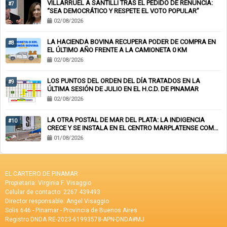
VILLARRUEL A SANTILLI TRAS EL PEDIDO DE RENUNCIA:
#7
“SEA DEMOCRÁTICO Y RESPETE EL VOTO POPULAR”
02/08/2026
LA HACIENDA BOVINA RECUPERA PODER DE COMPRA EN
#8
EL ÚLTIMO AÑO FRENTE A LA CAMIONETA 0 KM
02/08/2026
LOS PUNTOS DEL ORDEN DEL DÍA TRATADOS EN LA
#9
ÚLTIMA SESIÓN DE JULIO EN EL H.C.D. DE PINAMAR
02/08/2026
LA OTRA POSTAL DE MAR DEL PLATA: LA INDIGENCIA
#10
CRECE Y SE INSTALA EN EL CENTRO MARPLATENSE COMO
PAISAJE COTIDIANO
01/08/2026
EL CARTERO DE PINAMAR
Propietaria: Virginia F. Visaggio
Celular de contacto: 2267 439493
Director responsable: Angel Visaggio
Solis 646 - Pinamar - Provincia de Buenos Aires
Registro DNDA RE-2023-61993578-APN-DNDA#MJ