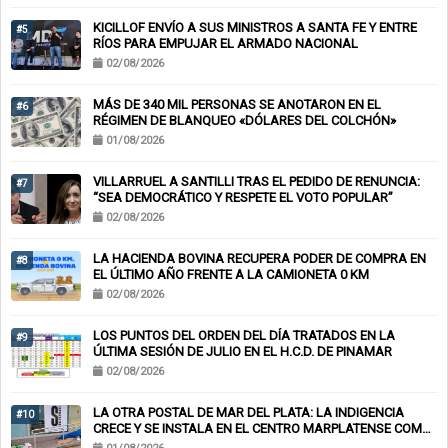
KICILLOF ENVÍO A SUS MINISTROS A SANTA FE Y ENTRE
#5
RÍOS PARA EMPUJAR EL ARMADO NACIONAL
02/08/2026
MÁS DE 340 MIL PERSONAS SE ANOTARON EN EL
#6
RÉGIMEN DE BLANQUEO «DÓLARES DEL COLCHÓN»
01/08/2026
VILLARRUEL A SANTILLI TRAS EL PEDIDO DE RENUNCIA:
#7
“SEA DEMOCRÁTICO Y RESPETE EL VOTO POPULAR”
02/08/2026
LA HACIENDA BOVINA RECUPERA PODER DE COMPRA EN
#8
EL ÚLTIMO AÑO FRENTE A LA CAMIONETA 0 KM
02/08/2026
LOS PUNTOS DEL ORDEN DEL DÍA TRATADOS EN LA
#9
ÚLTIMA SESIÓN DE JULIO EN EL H.C.D. DE PINAMAR
02/08/2026
LA OTRA POSTAL DE MAR DEL PLATA: LA INDIGENCIA
#10
CRECE Y SE INSTALA EN EL CENTRO MARPLATENSE COMO
PAISAJE COTIDIANO