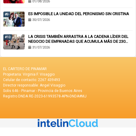
01/08/2026
ES IMPOSIBLE LA UNIDAD DEL PERONISMO SIN CRISTINA
#9
30/07/2026
LA CRISIS TAMBIÉN ARRASTRA A LA CADENA LÍDER DEL
#10
NEGOCIO DE EMPANADAS QUE ACUMULA MÁS DE 230
CHEQUES RECHAZADOS Y PONE EN RIESGO CIENTOS DE
31/07/2026
EMPLEOS
EL CARTERO DE PINAMAR
Propietaria: Virginia F. Visaggio
Celular de contacto: 2267 439493
Director responsable: Angel Visaggio
Solis 646 - Pinamar - Provincia de Buenos Aires
Registro DNDA RE-2023-61993578-APN-DNDA#MJ