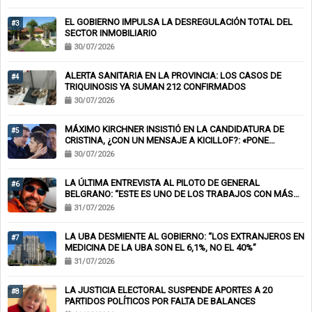
EL GOBIERNO IMPULSA LA DESREGULACIÓN TOTAL DEL
#3
SECTOR INMOBILIARIO
30/07/2026
ALERTA SANITARIA EN LA PROVINCIA: LOS CASOS DE
#4
TRIQUINOSIS YA SUMAN 212 CONFIRMADOS
30/07/2026
MÁXIMO KIRCHNER INSISTIÓ EN LA CANDIDATURA DE
#5
CRISTINA, ¿CON UN MENSAJE A KICILLOF?: «PONE
NERVIOSOS A MUCHOS»
30/07/2026
LA ÚLTIMA ENTREVISTA AL PILOTO DE GENERAL
#6
BELGRANO: “ESTE ES UNO DE LOS TRABAJOS CON MÁS
RIESGO”
31/07/2026
LA UBA DESMIENTE AL GOBIERNO: “LOS EXTRANJEROS EN
#7
MEDICINA DE LA UBA SON EL 6,1%, NO EL 40%”
31/07/2026
LA JUSTICIA ELECTORAL SUSPENDE APORTES A 20
#8
PARTIDOS POLÍTICOS POR FALTA DE BALANCES