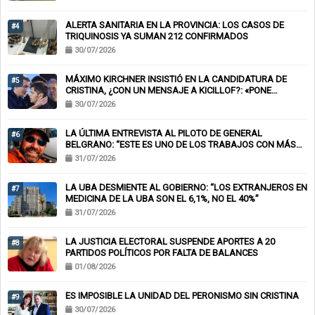
ALERTA SANITARIA EN LA PROVINCIA: LOS CASOS DE
#4
TRIQUINOSIS YA SUMAN 212 CONFIRMADOS
30/07/2026
MÁXIMO KIRCHNER INSISTIÓ EN LA CANDIDATURA DE
#5
CRISTINA, ¿CON UN MENSAJE A KICILLOF?: «PONE
NERVIOSOS A MUCHOS»
30/07/2026
LA ÚLTIMA ENTREVISTA AL PILOTO DE GENERAL
#6
BELGRANO: “ESTE ES UNO DE LOS TRABAJOS CON MÁS
RIESGO”
31/07/2026
LA UBA DESMIENTE AL GOBIERNO: “LOS EXTRANJEROS EN
#7
MEDICINA DE LA UBA SON EL 6,1%, NO EL 40%”
31/07/2026
LA JUSTICIA ELECTORAL SUSPENDE APORTES A 20
#8
PARTIDOS POLÍTICOS POR FALTA DE BALANCES
01/08/2026
ES IMPOSIBLE LA UNIDAD DEL PERONISMO SIN CRISTINA
#9
30/07/2026