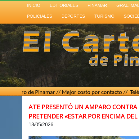
INICIO
EDITORIALES
PINAMAR
GRAL. MA
POLICIALES
DEPORTES
TURISMO
SOCIE
o de Pinamar // Mejor costo por contacto // Teléfono
(02267
ATE PRESENTÓ UN AMPARO CONTRA EL
PRETENDER «ESTAR POR ENCIMA DE
18/05/2026