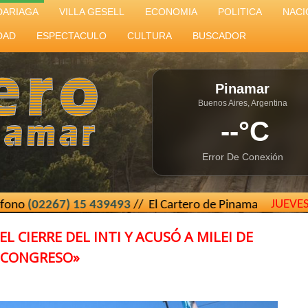
DARIAGA
VILLA GESELL
ECONOMIA
POLITICA
NACI
DAD
ESPECTACULO
CULTURA
BUSCADOR
Pinamar
Buenos Aires, Argentina
--°C
Error De Conexión
JUEVE
) 15 439493
// El Cartero de Pinamar - Buenos Aires - Arg
 CIERRE DEL INTI Y ACUSÓ A MILEI DE
L CONGRESO»