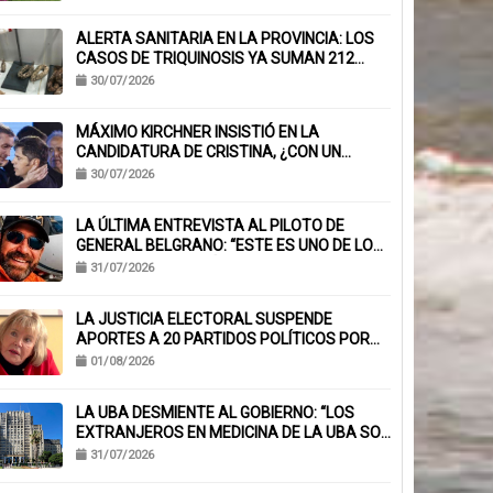
ALERTA SANITARIA EN LA PROVINCIA: LOS
CASOS DE TRIQUINOSIS YA SUMAN 212
CONFIRMADOS
30/07/2026
MÁXIMO KIRCHNER INSISTIÓ EN LA
CANDIDATURA DE CRISTINA, ¿CON UN
MENSAJE A KICILLOF?: «PONE NERVIOSOS A
30/07/2026
MUCHOS»
LA ÚLTIMA ENTREVISTA AL PILOTO DE
GENERAL BELGRANO: “ESTE ES UNO DE LOS
TRABAJOS CON MÁS RIESGO”
31/07/2026
LA JUSTICIA ELECTORAL SUSPENDE
APORTES A 20 PARTIDOS POLÍTICOS POR
FALTA DE BALANCES
01/08/2026
LA UBA DESMIENTE AL GOBIERNO: “LOS
EXTRANJEROS EN MEDICINA DE LA UBA SON
EL 6,1%, NO EL 40%”
31/07/2026