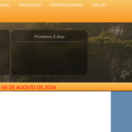
ONAL
PROVINCIA
INTERNACIONAL
SALUD
Próximos 3 días
S 06 DE AGOSTO DE 2026
entina //
elcarterodepinamar@gmail.com