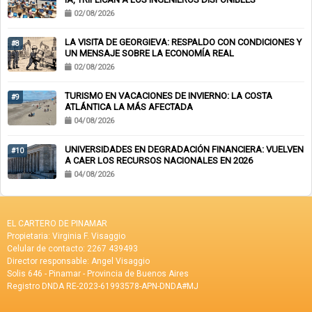
02/08/2026
LA VISITA DE GEORGIEVA: RESPALDO CON CONDICIONES Y
#8
UN MENSAJE SOBRE LA ECONOMÍA REAL
02/08/2026
TURISMO EN VACACIONES DE INVIERNO: LA COSTA
#9
ATLÁNTICA LA MÁS AFECTADA
04/08/2026
UNIVERSIDADES EN DEGRADACIÓN FINANCIERA: VUELVEN
#10
A CAER LOS RECURSOS NACIONALES EN 2026
04/08/2026
EL CARTERO DE PINAMAR
Propietaria: Virginia F. Visaggio
Celular de contacto: 2267 439493
Director responsable: Angel Visaggio
Solis 646 - Pinamar - Provincia de Buenos Aires
Registro DNDA RE-2023-61993578-APN-DNDA#MJ