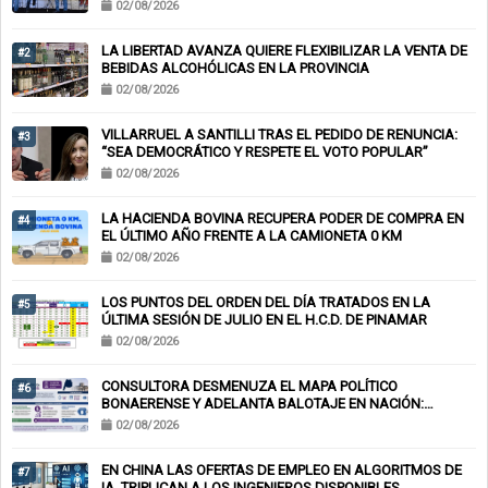
02/08/2026
LA LIBERTAD AVANZA QUIERE FLEXIBILIZAR LA VENTA DE
#2
BEBIDAS ALCOHÓLICAS EN LA PROVINCIA
02/08/2026
VILLARRUEL A SANTILLI TRAS EL PEDIDO DE RENUNCIA:
#3
“SEA DEMOCRÁTICO Y RESPETE EL VOTO POPULAR”
02/08/2026
LA HACIENDA BOVINA RECUPERA PODER DE COMPRA EN
#4
EL ÚLTIMO AÑO FRENTE A LA CAMIONETA 0 KM
02/08/2026
LOS PUNTOS DEL ORDEN DEL DÍA TRATADOS EN LA
#5
ÚLTIMA SESIÓN DE JULIO EN EL H.C.D. DE PINAMAR
02/08/2026
CONSULTORA DESMENUZA EL MAPA POLÍTICO
#6
BONAERENSE Y ADELANTA BALOTAJE EN NACIÓN:
KICILLOF-MILEI
02/08/2026
EN CHINA LAS OFERTAS DE EMPLEO EN ALGORITMOS DE
#7
IA, TRIPLICAN A LOS INGENIEROS DISPONIBLES