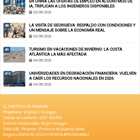
EN CHINA LAS OFERTAS DE EMPLEO EN ALGORITMOS DE
#7
IA, TRIPLICAN A LOS INGENIEROS DISPONIBLES
02/08/2026
LA VISITA DE GEORGIEVA: RESPALDO CON CONDICIONES Y
#8
UN MENSAJE SOBRE LA ECONOMÍA REAL
02/08/2026
TURISMO EN VACACIONES DE INVIERNO: LA COSTA
#9
ATLÁNTICA LA MÁS AFECTADA
04/08/2026
UNIVERSIDADES EN DEGRADACIÓN FINANCIERA: VUELVEN
#10
A CAER LOS RECURSOS NACIONALES EN 2026
04/08/2026
EL CARTERO DE PINAMAR
Propietaria: Virginia F. Visaggio
Celular de contacto: 2267 439493
Director responsable: Angel Visaggio
Solis 646 - Pinamar - Provincia de Buenos Aires
Registro DNDA RE-2023-61993578-APN-DNDA#MJ