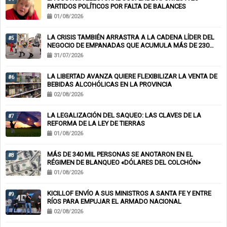
PARTIDOS POLÍTICOS POR FALTA DE BALANCES
01/08/2026
LA CRISIS TAMBIÉN ARRASTRA A LA CADENA LÍDER DEL
#5
NEGOCIO DE EMPANADAS QUE ACUMULA MÁS DE 230
CHEQUES RECHAZADOS Y PONE EN RIESGO CIENTOS DE
31/07/2026
EMPLEOS
LA LIBERTAD AVANZA QUIERE FLEXIBILIZAR LA VENTA DE
#6
BEBIDAS ALCOHÓLICAS EN LA PROVINCIA
02/08/2026
LA LEGALIZACIÓN DEL SAQUEO: LAS CLAVES DE LA
#7
REFORMA DE LA LEY DE TIERRAS
01/08/2026
MÁS DE 340 MIL PERSONAS SE ANOTARON EN EL
#8
RÉGIMEN DE BLANQUEO «DÓLARES DEL COLCHÓN»
01/08/2026
KICILLOF ENVÍO A SUS MINISTROS A SANTA FE Y ENTRE
#9
RÍOS PARA EMPUJAR EL ARMADO NACIONAL
02/08/2026