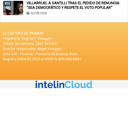
VILLARRUEL A SANTILLI TRAS EL PEDIDO DE RENUNCIA:
#10
“SEA DEMOCRÁTICO Y RESPETE EL VOTO POPULAR”
02/08/2026
EL CARTERO DE PINAMAR
Propietaria: Virginia F. Visaggio
Celular de contacto: 2267 439493
Director responsable: Angel Visaggio
Solis 646 - Pinamar - Provincia de Buenos Aires
Registro DNDA RE-2023-61993578-APN-DNDA#MJ