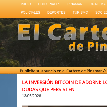
INICIO
EDITORIALES
PINAMAR
GRAL. MA
POLICIALES
DEPORTES
TURISMO
SOCIE
icite su anuncio en el Cartero de Pinamar // Mejor costo p
LA INVERSIÓN BITCOIN DE ADORNI: 
DUDAS QUE PERSISTEN
13/06/2026