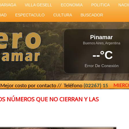
DARIAGA
VILLA GESELL
ECONOMIA
POLITICA
NACI
DAD
ESPECTACULO
CULTURA
BUSCADOR
Pinamar
Buenos Aires, Argentina
--°C
Error De Conexión
MIERC
or contacto // Teléfono
(02267) 15 439493
// El Cartero de
LOS NÚMEROS QUE NO CIERRAN Y LAS