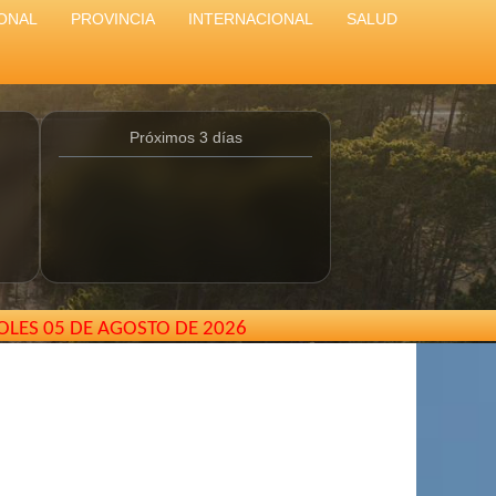
ONAL
PROVINCIA
INTERNACIONAL
SALUD
Próximos 3 días
OLES 05 DE AGOSTO DE 2026
 Pinamar - Buenos Aires - Argentina //
elcarterodepinama