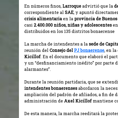
En números finos,
Larroque
advirtió que la
d
correspondiente al
SAE
, y apuntó directame
crisis alimentaria
en la
provincia de Buenos
casi
2.400.000 niños, niñas y adolescentes
en
distribuidos en los 135 distritos bonaerense
La marcha de intendentes a la
sede de Capi
reunión del
Consejo del
PJ bonaerense
, en l
Kicillof
. En el documento que elaboró el part
y un “desfinanciamiento inédito” por parte d
alarmantes”.
Durante la reunión partidaria, que se extendi
intendentes bonaerenses
abordaron la necesi
ampliación del padrón de afiliados, a fin de d
administración de
Axel Kicillof
mantiene co
De esta manera, la marcha reeditará la protes