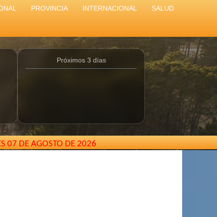
ONAL
PROVINCIA
INTERNACIONAL
SALUD
Próximos 3 días
ES 07 DE AGOSTO DE 2026
Buenos Aires - Argentina //
elcarterodepinamar@gmail.co