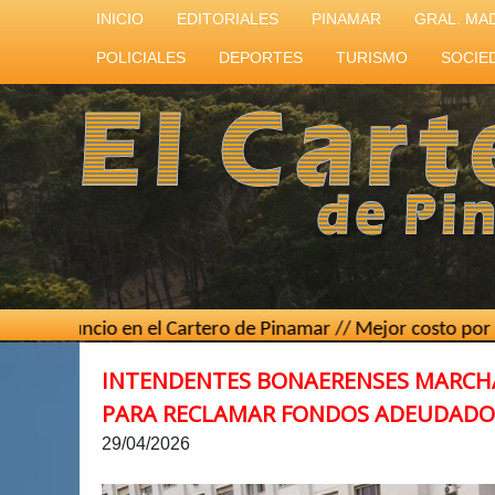
INICIO
EDITORIALES
PINAMAR
GRAL. MA
POLICIALES
DEPORTES
TURISMO
SOCIE
uncio en el Cartero de Pinamar // Mejor costo por contacto 
INTENDENTES BONAERENSES MARCHA
PARA RECLAMAR FONDOS ADEUDADO
29/04/2026