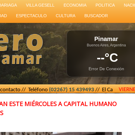
DARIAGA
VILLA GESELL
ECONOMIA
POLITICA
NACI
DAD
ESPECTACULO
CULTURA
BUSCADOR
Pinamar
Buenos Aires, Argentina
--°C
Error De Conexión
VIERN
// Teléfono
(02267) 15 439493
// El Cartero de Pinamar - 
N ESTE MIÉRCOLES A CAPITAL HUMANO
S