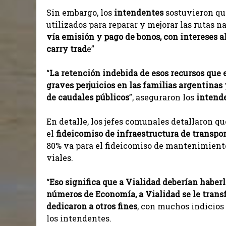
Sin embargo, los
intendentes
sostuvieron q
utilizados para reparar y mejorar las rutas na
vía emisión y pago de bonos, con intereses al
carry trad
e”
“
La retención indebida de esos recursos que 
graves perjuicios en las familias argentinas
de caudales públicos
”, aseguraron los
intend
En detalle, los jefes comunales detallaron qu
el
fideicomiso de infraestructura de transpor
80% va para el fideicomiso de mantenimiento 
viales.
“
Eso significa que a Vialidad deberían haberle
números de Economía, a Vialidad se le transfir
dedicaron a otros fines
, con muchos indicios 
los intendentes.