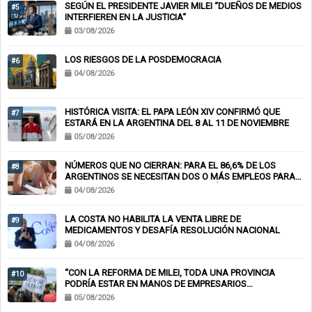
SEGÚN EL PRESIDENTE JAVIER MILEI “DUEÑOS DE MEDIOS
#5
INTERFIEREN EN LA JUSTICIA“
03/08/2026
LOS RIESGOS DE LA POSDEMOCRACIA
#6
04/08/2026
HISTÓRICA VISITA: EL PAPA LEÓN XIV CONFIRMÓ QUE
#7
ESTARÁ EN LA ARGENTINA DEL 8 AL 11 DE NOVIEMBRE
05/08/2026
NÚMEROS QUE NO CIERRAN: PARA EL 86,6% DE LOS
#8
ARGENTINOS SE NECESITAN DOS O MÁS EMPLEOS PARA
LLEGAR A FIN DE MES Y EL 62% TOMÓ DEUDA PARA
04/08/2026
CUBRIR GASTOS BÁSICOS
LA COSTA NO HABILITA LA VENTA LIBRE DE
#9
MEDICAMENTOS Y DESAFÍA RESOLUCIÓN NACIONAL
04/08/2026
“CON LA REFORMA DE MILEI, TODA UNA PROVINCIA
#10
PODRÍA ESTAR EN MANOS DE EMPRESARIOS
EXTRANJEROS”
05/08/2026