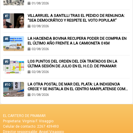
01/08/2026
VILLARRUEL A SANTILLI TRAS EL PEDIDO DE RENUNCIA:
#7
“SEA DEMOCRÁTICO Y RESPETE EL VOTO POPULAR”
02/08/2026
LA HACIENDA BOVINA RECUPERA PODER DE COMPRA EN
#8
EL ÚLTIMO AÑO FRENTE A LA CAMIONETA 0 KM
02/08/2026
LOS PUNTOS DEL ORDEN DEL DÍA TRATADOS EN LA
#9
ÚLTIMA SESIÓN DE JULIO EN EL H.C.D. DE PINAMAR
02/08/2026
LA OTRA POSTAL DE MAR DEL PLATA: LA INDIGENCIA
#10
CRECE Y SE INSTALA EN EL CENTRO MARPLATENSE COMO
PAISAJE COTIDIANO
01/08/2026
EL CARTERO DE PINAMAR
Propietaria: Virginia F. Visaggio
Celular de contacto: 2267 439493
Director responsable: Angel Visaggio