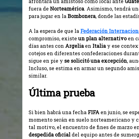
afrontará un amistoso como local ante
Guat
fuera de
Norteamérica
. Asimismo, tendrá un
para jugar en la
Bombonera
, donde las estad
A la espera de que la
Federación Internacion
compromiso, existe
un plan alternativo
en c
días antes con
Argelia
en
Italia
y ese context
cotejos en diferentes confederaciones durant
sigue en pie y
se solicitó una excepción
, au
Incluso, se estima en armar un segundo amis
similar.
Última prueba
Si bien habrá una fecha
FIFA
en junio, se esp
momento serán en suelo norteamericano y 
tal motivo, el encuentro de fines de marzo 
despedida oficial
del equipo antes de sumergi