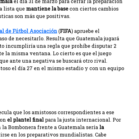
emala
el día 31 de marzo para cerrar la preparación
a lista que
mantiene la base
con ciertos cambios
ísticas son más que positivas.
al de Fútbol Asociación
(
FIFA
) apruebe el
aso de necesitarlo. Resulta que Guatemala jugará
o incumpliría una regla que prohíbe disputar 2
e la misma ventana. Lo cierto es que el juego
nque ante una negativa se buscará otro rival.
toso el día 27 en el mismo estadio y con un equipo
ecula que los amistosos correspondientes a ese
con
el plantel final
para la justa internacional. Por
en la Bombonera frente a Guatemala sería
la
rse en los preparativos mundialistas. Cabe