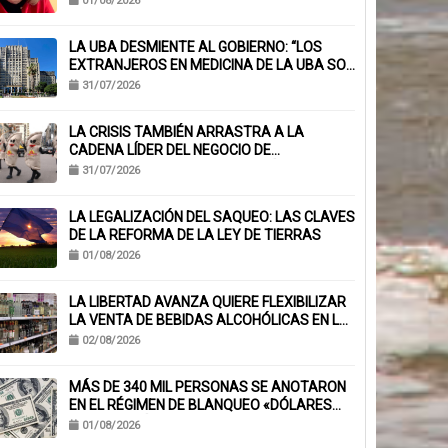
01/08/2026
LA UBA DESMIENTE AL GOBIERNO: “LOS
EXTRANJEROS EN MEDICINA DE LA UBA SON
EL 6,1%, NO EL 40%”
31/07/2026
LA CRISIS TAMBIÉN ARRASTRA A LA
CADENA LÍDER DEL NEGOCIO DE
EMPANADAS QUE ACUMULA MÁS DE 230
31/07/2026
CHEQUES RECHAZADOS Y PONE EN RIESGO
CIENTOS DE EMPLEOS
LA LEGALIZACIÓN DEL SAQUEO: LAS CLAVES
DE LA REFORMA DE LA LEY DE TIERRAS
01/08/2026
LA LIBERTAD AVANZA QUIERE FLEXIBILIZAR
LA VENTA DE BEBIDAS ALCOHÓLICAS EN LA
PROVINCIA
02/08/2026
MÁS DE 340 MIL PERSONAS SE ANOTARON
EN EL RÉGIMEN DE BLANQUEO «DÓLARES
DEL COLCHÓN»
01/08/2026