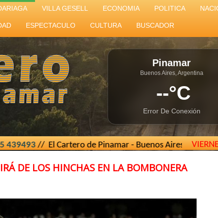
DARIAGA
VILLA GESELL
ECONOMIA
POLITICA
NACI
DAD
ESPECTACULO
CULTURA
BUSCADOR
Pinamar
Buenos Aires, Argentina
--°C
Error De Conexión
VIERN
3
// El Cartero de Pinamar - Buenos Aires - Argentina //
elc
DIRÁ DE LOS HINCHAS EN LA BOMBONERA