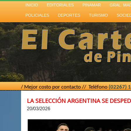
INICIO
EDITORIALES
PINAMAR
GRAL. MA
POLICIALES
DEPORTES
TURISMO
SOCIE
// Mejor costo por contacto // Teléfono
(02267) 15 43949
LA SELECCIÓN ARGENTINA SE DESPE
20/03/2026