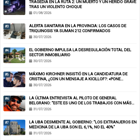
TRAGEDIA EN LA RUTA 2: UN MUERTO Y UN HERIDO GRAVE
#2
TRAS UN VIOLENTO CHOQUE
01/08/2026
ALERTA SANITARIA EN LA PROVINCIA: LOS CASOS DE
#3
TRIQUINOSIS YA SUMAN 212 CONFIRMADOS
30/07/2026
EL GOBIERNO IMPULSA LA DESREGULACIÓN TOTAL DEL
#4
SECTOR INMOBILIARIO
30/07/2026
MÁXIMO KIRCHNER INSISTIÓ EN LA CANDIDATURA DE
#5
CRISTINA, ¿CON UN MENSAJE A KICILLOF?: «PONE
NERVIOSOS A MUCHOS»
30/07/2026
LA ÚLTIMA ENTREVISTA AL PILOTO DE GENERAL
#6
BELGRANO: “ESTE ES UNO DE LOS TRABAJOS CON MÁS
RIESGO”
31/07/2026
LA UBA DESMIENTE AL GOBIERNO: “LOS EXTRANJEROS EN
#7
MEDICINA DE LA UBA SON EL 6,1%, NO EL 40%”
31/07/2026