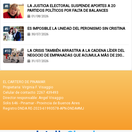
LA JUSTICIA ELECTORAL SUSPENDE APORTES A 20
#8
PARTIDOS POLÍTICOS POR FALTA DE BALANCES
01/08/2026
ES IMPOSIBLE LA UNIDAD DEL PERONISMO SIN CRISTINA
#9
30/07/2026
LA CRISIS TAMBIÉN ARRASTRA A LA CADENA LÍDER DEL
#10
NEGOCIO DE EMPANADAS QUE ACUMULA MÁS DE 230
CHEQUES RECHAZADOS Y PONE EN RIESGO CIENTOS DE
31/07/2026
EMPLEOS
EL CARTERO DE PINAMAR
Propietaria: Virginia F. Visaggio
Celular de contacto: 2267 439493
Director responsable: Angel Visaggio
Solis 646 - Pinamar - Provincia de Buenos Aires
Registro DNDA RE-2023-61993578-APN-DNDA#MJ