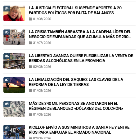
LA JUSTICIA ELECTORAL SUSPENDE APORTES A 20
#4
PARTIDOS POLÍTICOS POR FALTA DE BALANCES
01/08/2026
LA CRISIS TAMBIÉN ARRASTRA A LA CADENA LÍDER DEL
#5
NEGOCIO DE EMPANADAS QUE ACUMULA MÁS DE 230
CHEQUES RECHAZADOS Y PONE EN RIESGO CIENTOS DE
31/07/2026
EMPLEOS
LA LIBERTAD AVANZA QUIERE FLEXIBILIZAR LA VENTA DE
#6
BEBIDAS ALCOHÓLICAS EN LA PROVINCIA
02/08/2026
LA LEGALIZACIÓN DEL SAQUEO: LAS CLAVES DE LA
#7
REFORMA DE LA LEY DE TIERRAS
01/08/2026
MÁS DE 340 MIL PERSONAS SE ANOTARON EN EL
#8
RÉGIMEN DE BLANQUEO «DÓLARES DEL COLCHÓN»
01/08/2026
KICILLOF ENVÍO A SUS MINISTROS A SANTA FE Y ENTRE
#9
RÍOS PARA EMPUJAR EL ARMADO NACIONAL
02/08/2026