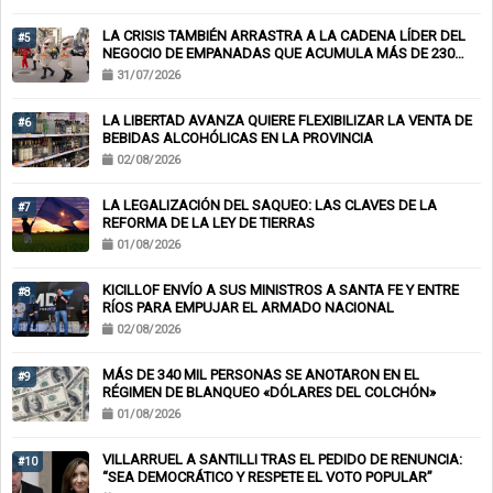
LA CRISIS TAMBIÉN ARRASTRA A LA CADENA LÍDER DEL
#5
NEGOCIO DE EMPANADAS QUE ACUMULA MÁS DE 230
CHEQUES RECHAZADOS Y PONE EN RIESGO CIENTOS DE
31/07/2026
EMPLEOS
LA LIBERTAD AVANZA QUIERE FLEXIBILIZAR LA VENTA DE
#6
BEBIDAS ALCOHÓLICAS EN LA PROVINCIA
02/08/2026
LA LEGALIZACIÓN DEL SAQUEO: LAS CLAVES DE LA
#7
REFORMA DE LA LEY DE TIERRAS
01/08/2026
KICILLOF ENVÍO A SUS MINISTROS A SANTA FE Y ENTRE
#8
RÍOS PARA EMPUJAR EL ARMADO NACIONAL
02/08/2026
MÁS DE 340 MIL PERSONAS SE ANOTARON EN EL
#9
RÉGIMEN DE BLANQUEO «DÓLARES DEL COLCHÓN»
01/08/2026
VILLARRUEL A SANTILLI TRAS EL PEDIDO DE RENUNCIA:
#10
“SEA DEMOCRÁTICO Y RESPETE EL VOTO POPULAR”