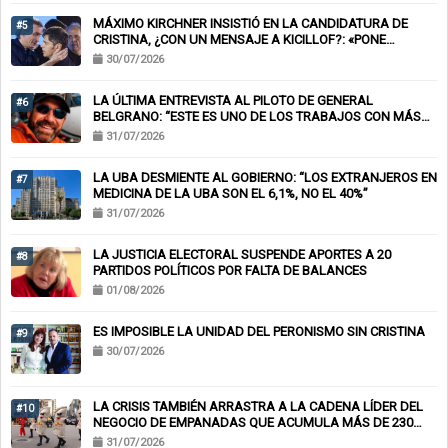
MÁXIMO KIRCHNER INSISTIÓ EN LA CANDIDATURA DE
#5
CRISTINA, ¿CON UN MENSAJE A KICILLOF?: «PONE
NERVIOSOS A MUCHOS»
30/07/2026
LA ÚLTIMA ENTREVISTA AL PILOTO DE GENERAL
#6
BELGRANO: “ESTE ES UNO DE LOS TRABAJOS CON MÁS
RIESGO”
31/07/2026
LA UBA DESMIENTE AL GOBIERNO: “LOS EXTRANJEROS EN
#7
MEDICINA DE LA UBA SON EL 6,1%, NO EL 40%”
31/07/2026
LA JUSTICIA ELECTORAL SUSPENDE APORTES A 20
#8
PARTIDOS POLÍTICOS POR FALTA DE BALANCES
01/08/2026
ES IMPOSIBLE LA UNIDAD DEL PERONISMO SIN CRISTINA
#9
30/07/2026
LA CRISIS TAMBIÉN ARRASTRA A LA CADENA LÍDER DEL
#10
NEGOCIO DE EMPANADAS QUE ACUMULA MÁS DE 230
CHEQUES RECHAZADOS Y PONE EN RIESGO CIENTOS DE
31/07/2026