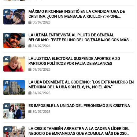
MÁXIMO KIRCHNER INSISTIÓ EN LA CANDIDATURA DE
#5
CRISTINA, ¿CON UN MENSAJE A KICILLOF?: «PONE
NERVIOSOS A MUCHOS»
30/07/2026
LA ÚLTIMA ENTREVISTA AL PILOTO DE GENERAL
#6
BELGRANO: “ESTE ES UNO DE LOS TRABAJOS CON MÁS
RIESGO”
31/07/2026
LA JUSTICIA ELECTORAL SUSPENDE APORTES A 20
#7
PARTIDOS POLÍTICOS POR FALTA DE BALANCES
01/08/2026
LA UBA DESMIENTE AL GOBIERNO: “LOS EXTRANJEROS EN
#8
MEDICINA DE LA UBA SON EL 6,1%, NO EL 40%”
31/07/2026
ES IMPOSIBLE LA UNIDAD DEL PERONISMO SIN CRISTINA
#9
30/07/2026
LA CRISIS TAMBIÉN ARRASTRA A LA CADENA LÍDER DEL
#10
NEGOCIO DE EMPANADAS QUE ACUMULA MÁS DE 230