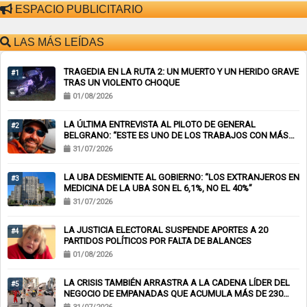
ESPACIO PUBLICITARIO
LAS MÁS LEÍDAS
TRAGEDIA EN LA RUTA 2: UN MUERTO Y UN HERIDO GRAVE
#1
TRAS UN VIOLENTO CHOQUE
01/08/2026
LA ÚLTIMA ENTREVISTA AL PILOTO DE GENERAL
#2
BELGRANO: “ESTE ES UNO DE LOS TRABAJOS CON MÁS
RIESGO”
31/07/2026
LA UBA DESMIENTE AL GOBIERNO: “LOS EXTRANJEROS EN
#3
MEDICINA DE LA UBA SON EL 6,1%, NO EL 40%”
31/07/2026
LA JUSTICIA ELECTORAL SUSPENDE APORTES A 20
#4
PARTIDOS POLÍTICOS POR FALTA DE BALANCES
01/08/2026
LA CRISIS TAMBIÉN ARRASTRA A LA CADENA LÍDER DEL
#5
NEGOCIO DE EMPANADAS QUE ACUMULA MÁS DE 230
CHEQUES RECHAZADOS Y PONE EN RIESGO CIENTOS DE