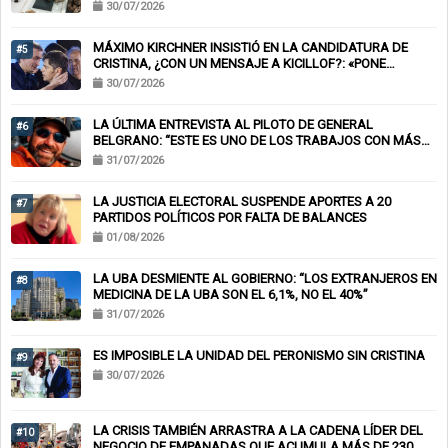
30/07/2026
MÁXIMO KIRCHNER INSISTIÓ EN LA CANDIDATURA DE
#5
CRISTINA, ¿CON UN MENSAJE A KICILLOF?: «PONE
NERVIOSOS A MUCHOS»
30/07/2026
LA ÚLTIMA ENTREVISTA AL PILOTO DE GENERAL
#6
BELGRANO: “ESTE ES UNO DE LOS TRABAJOS CON MÁS
RIESGO”
31/07/2026
LA JUSTICIA ELECTORAL SUSPENDE APORTES A 20
#7
PARTIDOS POLÍTICOS POR FALTA DE BALANCES
01/08/2026
LA UBA DESMIENTE AL GOBIERNO: “LOS EXTRANJEROS EN
#8
MEDICINA DE LA UBA SON EL 6,1%, NO EL 40%”
31/07/2026
ES IMPOSIBLE LA UNIDAD DEL PERONISMO SIN CRISTINA
#9
30/07/2026
LA CRISIS TAMBIÉN ARRASTRA A LA CADENA LÍDER DEL
#10
NEGOCIO DE EMPANADAS QUE ACUMULA MÁS DE 230