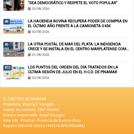
“SEA DEMOCRÁTICO Y RESPETE EL VOTO POPULAR”
02/08/2026
LA HACIENDA BOVINA RECUPERA PODER DE COMPRA EN
#8
EL ÚLTIMO AÑO FRENTE A LA CAMIONETA 0 KM
02/08/2026
LA OTRA POSTAL DE MAR DEL PLATA: LA INDIGENCIA
#9
CRECE Y SE INSTALA EN EL CENTRO MARPLATENSE COMO
PAISAJE COTIDIANO
01/08/2026
LOS PUNTOS DEL ORDEN DEL DÍA TRATADOS EN LA
#10
ÚLTIMA SESIÓN DE JULIO EN EL H.C.D. DE PINAMAR
02/08/2026
EL CARTERO DE PINAMAR
Propietaria: Virginia F. Visaggio
Celular de contacto: 2267 439493
Director responsable: Angel Visaggio
Solis 646 - Pinamar - Provincia de Buenos Aires
Registro DNDA RE-2023-61993578-APN-DNDA#MJ