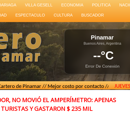
DARIAGA
VILLA GESELL
ECONOMIA
POLITICA
NACI
DAD
ESPECTACULO
CULTURA
BUSCADOR
Pinamar
Buenos Aires, Argentina
--°C
Error De Conexión
JUEVE
 Pinamar // Mejor costo por contacto // Teléfono
(02267) 1
ADOR, NO MOVIÓ EL AMPERÍMETRO: APENAS
 TURISTAS Y GASTARON $ 235 MIL