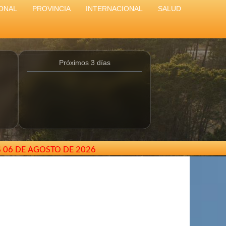
ONAL
PROVINCIA
INTERNACIONAL
SALUD
Próximos 3 días
S 06 DE AGOSTO DE 2026
5 439493
// El Cartero de Pinamar - Buenos Aires - Argent