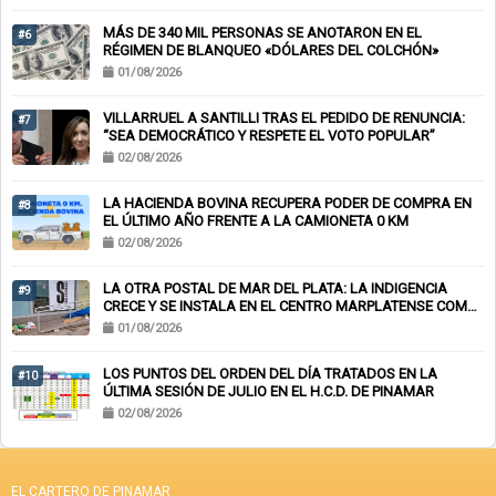
MÁS DE 340 MIL PERSONAS SE ANOTARON EN EL
#6
RÉGIMEN DE BLANQUEO «DÓLARES DEL COLCHÓN»
01/08/2026
VILLARRUEL A SANTILLI TRAS EL PEDIDO DE RENUNCIA:
#7
“SEA DEMOCRÁTICO Y RESPETE EL VOTO POPULAR”
02/08/2026
LA HACIENDA BOVINA RECUPERA PODER DE COMPRA EN
#8
EL ÚLTIMO AÑO FRENTE A LA CAMIONETA 0 KM
02/08/2026
LA OTRA POSTAL DE MAR DEL PLATA: LA INDIGENCIA
#9
CRECE Y SE INSTALA EN EL CENTRO MARPLATENSE COMO
PAISAJE COTIDIANO
01/08/2026
LOS PUNTOS DEL ORDEN DEL DÍA TRATADOS EN LA
#10
ÚLTIMA SESIÓN DE JULIO EN EL H.C.D. DE PINAMAR
02/08/2026
EL CARTERO DE PINAMAR