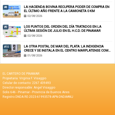
LA HACIENDA BOVINA RECUPERA PODER DE COMPRA EN
#8
EL ÚLTIMO AÑO FRENTE A LA CAMIONETA 0 KM
02/08/2026
LOS PUNTOS DEL ORDEN DEL DÍA TRATADOS EN LA
#9
ÚLTIMA SESIÓN DE JULIO EN EL H.C.D. DE PINAMAR
02/08/2026
LA OTRA POSTAL DE MAR DEL PLATA: LA INDIGENCIA
#10
CRECE Y SE INSTALA EN EL CENTRO MARPLATENSE COMO
PAISAJE COTIDIANO
01/08/2026
EL CARTERO DE PINAMAR
Propietaria: Virginia F. Visaggio
Celular de contacto: 2267 439493
Director responsable: Angel Visaggio
Solis 646 - Pinamar - Provincia de Buenos Aires
Registro DNDA RE-2023-61993578-APN-DNDA#MJ