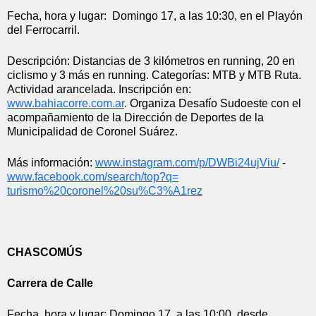
Fecha, hora y lugar:  Domingo 17, a las 10:30, en el Playón 
del Ferrocarril.
Descripción: Distancias de 3 kilómetros en running, 20 en 
ciclismo y 3 más en running. Categorías: MTB y MTB Ruta. 
Actividad arancelada. Inscripción en: 
www.bahiacorre.com.ar
. Organiza Desafío Sudoeste con el 
acompañamiento de la Dirección de Deportes de la 
Municipalidad de Coronel Suárez.
Más información: 
www.instagram.com/p/
DWBi24ujViu/
 - 
www.facebook.com/search/top?q=
turismo%20coronel%20su%C3%
A1rez
CHASCOMÚS
Carrera de Calle
Fecha, hora y lugar: Domingo 17, a las 10:00, desde 