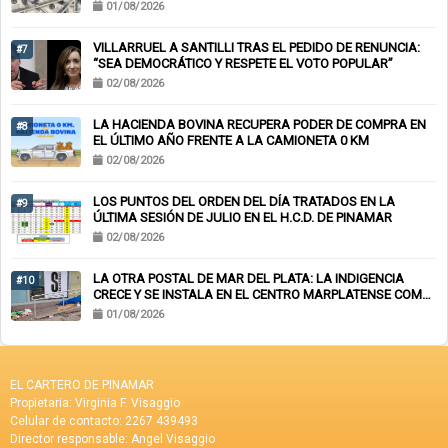
01/08/2026
VILLARRUEL A SANTILLI TRAS EL PEDIDO DE RENUNCIA:
#7
“SEA DEMOCRÁTICO Y RESPETE EL VOTO POPULAR”
02/08/2026
LA HACIENDA BOVINA RECUPERA PODER DE COMPRA EN
#8
EL ÚLTIMO AÑO FRENTE A LA CAMIONETA 0 KM
02/08/2026
LOS PUNTOS DEL ORDEN DEL DÍA TRATADOS EN LA
#9
ÚLTIMA SESIÓN DE JULIO EN EL H.C.D. DE PINAMAR
02/08/2026
LA OTRA POSTAL DE MAR DEL PLATA: LA INDIGENCIA
#10
CRECE Y SE INSTALA EN EL CENTRO MARPLATENSE COMO
PAISAJE COTIDIANO
01/08/2026
EL CARTERO DE PINAMAR
Propietaria: Virginia F. Visaggio
Celular de contacto: 2267 439493
Director responsable: Angel Visaggio