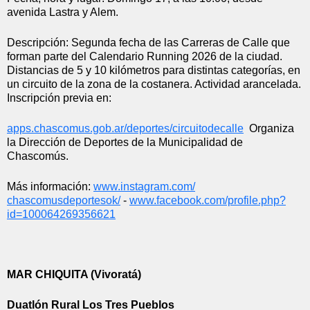
avenida Lastra y Alem.
Descripción: Segunda fecha de las Carreras de Calle que 
forman parte del Calendario Running 2026 de la ciudad. 
Distancias de 5 y 10 kilómetros para distintas categorías, en 
un circuito de la zona de la costanera. Actividad arancelada. 
Inscripción previa en: 
apps.chascomus.gob.ar/
deportes/circuitodecalle
  Organiza 
la Dirección de Deportes de la Municipalidad de 
Chascomús.
Más información: 
www.instagram.com/
chascomusdeportesok/
 - 
www.facebook.com/profile.php?
id=100064269356621
MAR CHIQUITA (Vivoratá)
Duatlón Rural Los Tres Pueblos