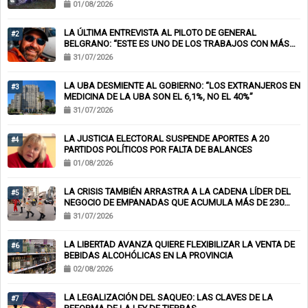
01/08/2026
LA ÚLTIMA ENTREVISTA AL PILOTO DE GENERAL
#2
BELGRANO: “ESTE ES UNO DE LOS TRABAJOS CON MÁS
RIESGO”
31/07/2026
LA UBA DESMIENTE AL GOBIERNO: “LOS EXTRANJEROS EN
#3
MEDICINA DE LA UBA SON EL 6,1%, NO EL 40%”
31/07/2026
LA JUSTICIA ELECTORAL SUSPENDE APORTES A 20
#4
PARTIDOS POLÍTICOS POR FALTA DE BALANCES
01/08/2026
LA CRISIS TAMBIÉN ARRASTRA A LA CADENA LÍDER DEL
#5
NEGOCIO DE EMPANADAS QUE ACUMULA MÁS DE 230
CHEQUES RECHAZADOS Y PONE EN RIESGO CIENTOS DE
31/07/2026
EMPLEOS
LA LIBERTAD AVANZA QUIERE FLEXIBILIZAR LA VENTA DE
#6
BEBIDAS ALCOHÓLICAS EN LA PROVINCIA
02/08/2026
LA LEGALIZACIÓN DEL SAQUEO: LAS CLAVES DE LA
#7