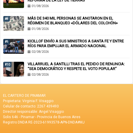
REFORMA DE LA LEY DE TIERRAS
01/08/2026
MÁS DE 340 MIL PERSONAS SE ANOTARON EN EL
#8
RÉGIMEN DE BLANQUEO «DÓLARES DEL COLCHÓN»
01/08/2026
KICILLOF ENVÍO A SUS MINISTROS A SANTA FE Y ENTRE
#9
RÍOS PARA EMPUJAR EL ARMADO NACIONAL
02/08/2026
VILLARRUEL A SANTILLI TRAS EL PEDIDO DE RENUNCIA:
#10
“SEA DEMOCRÁTICO Y RESPETE EL VOTO POPULAR”
02/08/2026
EL CARTERO DE PINAMAR
Propietaria: Virginia F. Visaggio
Celular de contacto: 2267 439493
Director responsable: Angel Visaggio
Solis 646 - Pinamar - Provincia de Buenos Aires
Registro DNDA RE-2023-61993578-APN-DNDA#MJ