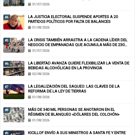
31/07/2026
LA JUSTICIA ELECTORAL SUSPENDE APORTES A 20
#4
PARTIDOS POLÍTICOS POR FALTA DE BALANCES
01/08/2026
LA CRISIS TAMBIÉN ARRASTRA A LA CADENA LÍDER DEL
#5
NEGOCIO DE EMPANADAS QUE ACUMULA MÁS DE 230
CHEQUES RECHAZADOS Y PONE EN RIESGO CIENTOS DE
31/07/2026
EMPLEOS
LA LIBERTAD AVANZA QUIERE FLEXIBILIZAR LA VENTA DE
#6
BEBIDAS ALCOHÓLICAS EN LA PROVINCIA
02/08/2026
LA LEGALIZACIÓN DEL SAQUEO: LAS CLAVES DE LA
#7
REFORMA DE LA LEY DE TIERRAS
01/08/2026
MÁS DE 340 MIL PERSONAS SE ANOTARON EN EL
#8
RÉGIMEN DE BLANQUEO «DÓLARES DEL COLCHÓN»
01/08/2026
KICILLOF ENVÍO A SUS MINISTROS A SANTA FE Y ENTRE
#9