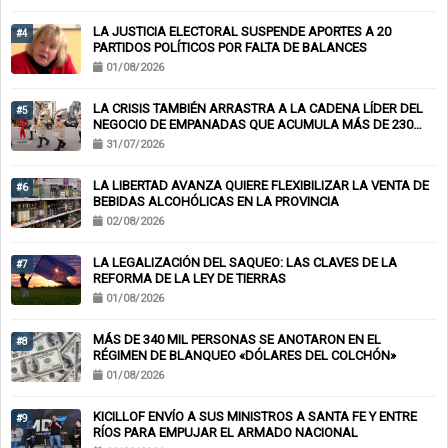
LA JUSTICIA ELECTORAL SUSPENDE APORTES A 20
#4
PARTIDOS POLÍTICOS POR FALTA DE BALANCES
01/08/2026
LA CRISIS TAMBIÉN ARRASTRA A LA CADENA LÍDER DEL
#5
NEGOCIO DE EMPANADAS QUE ACUMULA MÁS DE 230
CHEQUES RECHAZADOS Y PONE EN RIESGO CIENTOS DE
31/07/2026
EMPLEOS
LA LIBERTAD AVANZA QUIERE FLEXIBILIZAR LA VENTA DE
#6
BEBIDAS ALCOHÓLICAS EN LA PROVINCIA
02/08/2026
LA LEGALIZACIÓN DEL SAQUEO: LAS CLAVES DE LA
#7
REFORMA DE LA LEY DE TIERRAS
01/08/2026
MÁS DE 340 MIL PERSONAS SE ANOTARON EN EL
#8
RÉGIMEN DE BLANQUEO «DÓLARES DEL COLCHÓN»
01/08/2026
KICILLOF ENVÍO A SUS MINISTROS A SANTA FE Y ENTRE
#9
RÍOS PARA EMPUJAR EL ARMADO NACIONAL