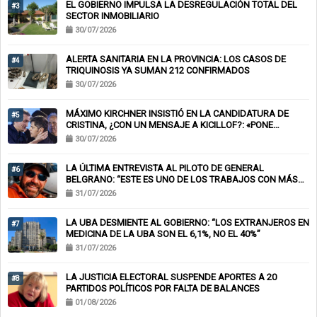
EL GOBIERNO IMPULSA LA DESREGULACIÓN TOTAL DEL
#3
SECTOR INMOBILIARIO
30/07/2026
ALERTA SANITARIA EN LA PROVINCIA: LOS CASOS DE
#4
TRIQUINOSIS YA SUMAN 212 CONFIRMADOS
30/07/2026
MÁXIMO KIRCHNER INSISTIÓ EN LA CANDIDATURA DE
#5
CRISTINA, ¿CON UN MENSAJE A KICILLOF?: «PONE
NERVIOSOS A MUCHOS»
30/07/2026
LA ÚLTIMA ENTREVISTA AL PILOTO DE GENERAL
#6
BELGRANO: “ESTE ES UNO DE LOS TRABAJOS CON MÁS
RIESGO”
31/07/2026
LA UBA DESMIENTE AL GOBIERNO: “LOS EXTRANJEROS EN
#7
MEDICINA DE LA UBA SON EL 6,1%, NO EL 40%”
31/07/2026
LA JUSTICIA ELECTORAL SUSPENDE APORTES A 20
#8
PARTIDOS POLÍTICOS POR FALTA DE BALANCES
01/08/2026