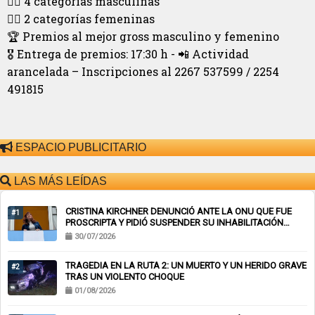
🏌️‍♂️ 4 categorías masculinas
🏌️‍♀️ 2 categorías femeninas
🏆 Premios al mejor gross masculino y femenino
🎖 Entrega de premios: 17:30 h - 📲 Actividad
arancelada – Inscripciones al 2267 537599 / 2254
491815
ESPACIO PUBLICITARIO
LAS MÁS LEÍDAS
CRISTINA KIRCHNER DENUNCIÓ ANTE LA ONU QUE FUE
#1
PROSCRIPTA Y PIDIÓ SUSPENDER SU INHABILITACIÓN
PERPETUA
30/07/2026
TRAGEDIA EN LA RUTA 2: UN MUERTO Y UN HERIDO GRAVE
#2
TRAS UN VIOLENTO CHOQUE
01/08/2026