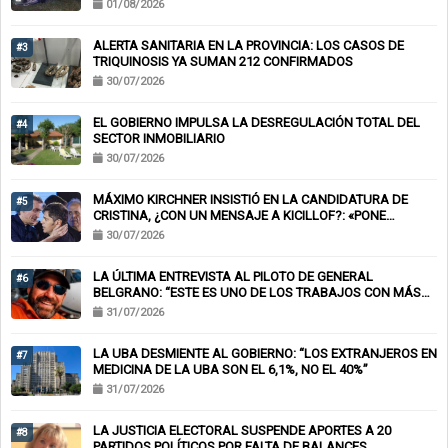
01/08/2026
ALERTA SANITARIA EN LA PROVINCIA: LOS CASOS DE
#3
TRIQUINOSIS YA SUMAN 212 CONFIRMADOS
30/07/2026
EL GOBIERNO IMPULSA LA DESREGULACIÓN TOTAL DEL
#4
SECTOR INMOBILIARIO
30/07/2026
MÁXIMO KIRCHNER INSISTIÓ EN LA CANDIDATURA DE
#5
CRISTINA, ¿CON UN MENSAJE A KICILLOF?: «PONE
NERVIOSOS A MUCHOS»
30/07/2026
LA ÚLTIMA ENTREVISTA AL PILOTO DE GENERAL
#6
BELGRANO: “ESTE ES UNO DE LOS TRABAJOS CON MÁS
RIESGO”
31/07/2026
LA UBA DESMIENTE AL GOBIERNO: “LOS EXTRANJEROS EN
#7
MEDICINA DE LA UBA SON EL 6,1%, NO EL 40%”
31/07/2026
LA JUSTICIA ELECTORAL SUSPENDE APORTES A 20
#8
PARTIDOS POLÍTICOS POR FALTA DE BALANCES