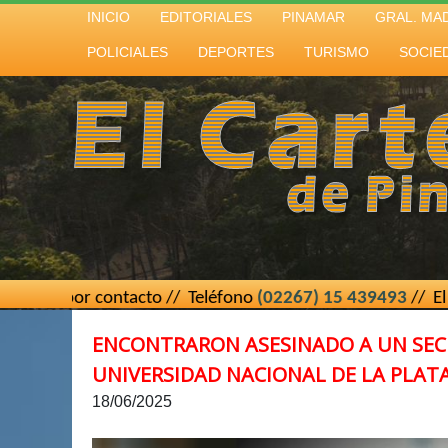
INICIO
EDITORIALES
PINAMAR
GRAL. MA
POLICIALES
DEPORTES
TURISMO
SOCIE
ontacto // Teléfono
(02267) 15 439493
// El Cartero de Pi
ENCONTRARON ASESINADO A UN SECR
UNIVERSIDAD NACIONAL DE LA PLAT
18/06/2025