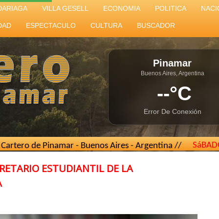
DARIAGA
VILLA GESELL
ECONOMIA
POLITICA
NACI
DAD
ESPECTACULO
CULTURA
BUSCADOR
Pinamar
Buenos Aires, Argentina
--°C
Error De Conexión
SáBAD
namar - Buenos Aires - Argentina //
elcarterodepinamar@g
ETARIO ESTUDIANTIL DE LA
A