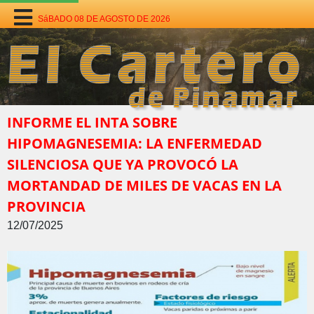
SáBADO 08 DE AGOSTO DE 2026
INFORME EL INTA SOBRE
HIPOMAGNESEMIA: LA ENFERMEDAD
SILENCIOSA QUE YA PROVOCÓ LA
MORTANDAD DE MILES DE VACAS EN LA
PROVINCIA
12/07/2025