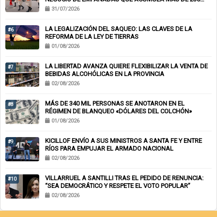
CHEQUES RECHAZADOS Y PONE EN RIESGO CIENTOS DE
31/07/2026
EMPLEOS
LA LEGALIZACIÓN DEL SAQUEO: LAS CLAVES DE LA
#6
REFORMA DE LA LEY DE TIERRAS
01/08/2026
LA LIBERTAD AVANZA QUIERE FLEXIBILIZAR LA VENTA DE
#7
BEBIDAS ALCOHÓLICAS EN LA PROVINCIA
02/08/2026
MÁS DE 340 MIL PERSONAS SE ANOTARON EN EL
#8
RÉGIMEN DE BLANQUEO «DÓLARES DEL COLCHÓN»
01/08/2026
KICILLOF ENVÍO A SUS MINISTROS A SANTA FE Y ENTRE
#9
RÍOS PARA EMPUJAR EL ARMADO NACIONAL
02/08/2026
VILLARRUEL A SANTILLI TRAS EL PEDIDO DE RENUNCIA:
#10
“SEA DEMOCRÁTICO Y RESPETE EL VOTO POPULAR”
02/08/2026