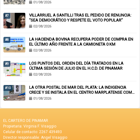
01/08/2026
VILLARRUEL A SANTILLI TRAS EL PEDIDO DE RENUNCIA:
#7
“SEA DEMOCRÁTICO Y RESPETE EL VOTO POPULAR”
02/08/2026
LA HACIENDA BOVINA RECUPERA PODER DE COMPRA EN
#8
EL ÚLTIMO AÑO FRENTE A LA CAMIONETA 0 KM
02/08/2026
LOS PUNTOS DEL ORDEN DEL DÍA TRATADOS EN LA
#9
ÚLTIMA SESIÓN DE JULIO EN EL H.C.D. DE PINAMAR
02/08/2026
LA OTRA POSTAL DE MAR DEL PLATA: LA INDIGENCIA
#10
CRECE Y SE INSTALA EN EL CENTRO MARPLATENSE COMO
PAISAJE COTIDIANO
01/08/2026
EL CARTERO DE PINAMAR
Propietaria: Virginia F. Visaggio
Celular de contacto: 2267 439493
Director responsable: Angel Visaggio